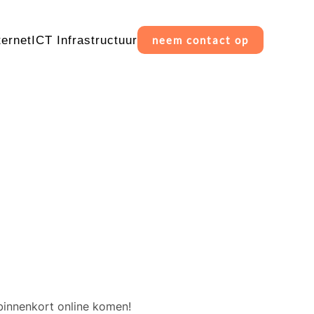
ternet
ICT Infrastructuur
neem contact op
erschiet
binnenkort online komen!