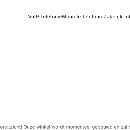
VoIP telefonie
Mobiele telefonie
Zakelijk in
 geweldige dingen in het v
 vooruitzicht! Onze winkel wordt momenteel gebouwd en zal 