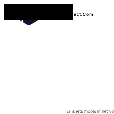
Overslaan en naar de inhoud gaan
Er zijn
Er is iets moois in het