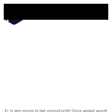
Overslaan en naar de inhoud gaan
Er zijn geweldige dingen
in het verschiet
Er is iets moois in het vooruitzicht! Onze winkel wordt