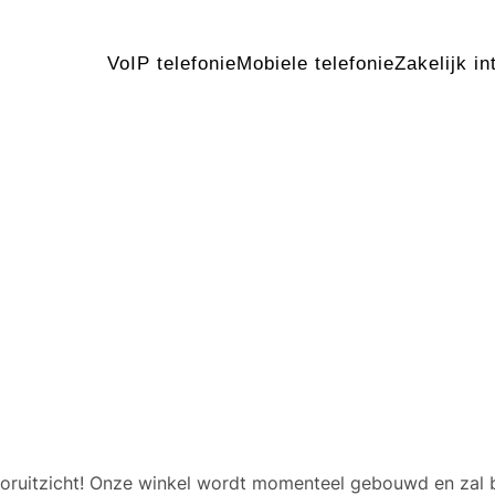
VoIP telefonie
Mobiele telefonie
Zakelijk in
 geweldige dingen in het v
 vooruitzicht! Onze winkel wordt momenteel gebouwd en zal 