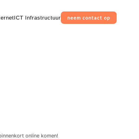
ternet
ICT Infrastructuur
neem contact op
erschiet
binnenkort online komen!