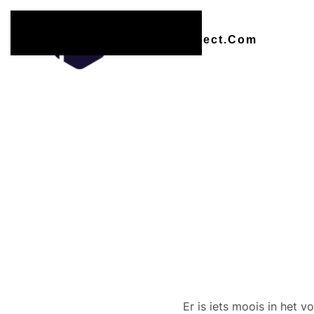
Overslaan en naar de inhoud gaan
Er zijn
Er is iets moois in het