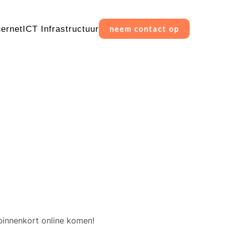
ternet
ICT Infrastructuur
neem contact op
erschiet
binnenkort online komen!