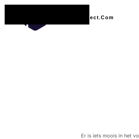
Overslaan en naar de inhoud gaan
Er zijn
Er is iets moois in het