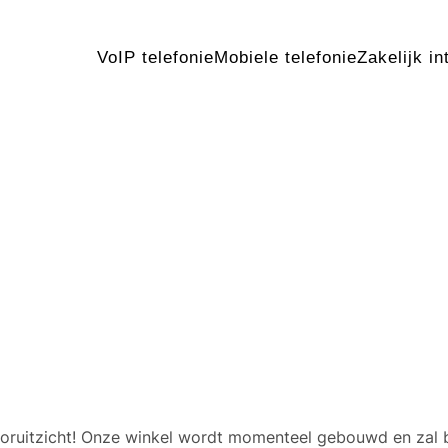
VoIP telefonie
Mobiele telefonie
Zakelijk in
 geweldige dingen in het v
 vooruitzicht! Onze winkel wordt momenteel gebouwd en zal 