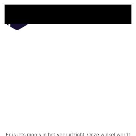
Overslaan en naar de inhoud gaan
Er zijn geweldige dingen
in het verschiet
Er is iets moois in het vooruitzicht! Onze winkel wordt